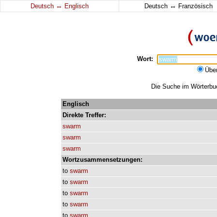
↔
↔
Deutsch
Englisch
Deutsch
Französisch
Wort:
Übe
Die Suche im Wörterbuc
Englisch
Direkte
Treffer:
swarm
swarm
swarm
Wortzusammensetzungen:
to
swarm
to
swarm
to
swarm
to
swarm
to
swarm