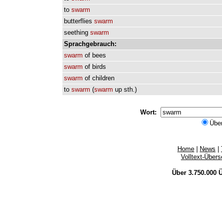
to
swarm
butterflies
swarm
seething
swarm
Sprachgebrauch:
swarm
of
bees
swarm
of
birds
swarm
of
children
to
swarm
(
swarm
up
sth.
)
Wort:
Übe
Home
|
News
|
Volltext-Über
Über 3.750.000
Ü