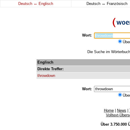
↔
↔
Deutsch
Englisch
Deutsch
Französisch
Wort:
Übe
Die Suche im Wörterbuch 
Englisch
Direkte
Treffer:
throwdown
Wort:
Übe
Home
|
News
|
Volltext-Über
Über 3.750.000
Ü