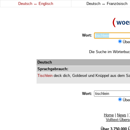
↔
↔
Deutsch
Englisch
Deutsch
Französisch
Wort:
Übe
Die Suche im Wörterbuch 
Deutsch
Sprachgebrauch:
Tischlein
deck
dich
,
Goldesel
und
Knüppel
aus
dem
S
Wort:
Übe
Home
|
News
|
Volltext-Über
Über 3.750.000
Ü