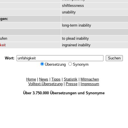
shiftlessness
unability
gen:
long-term
inability
rufen
to
plead
inability
keit
ingrained
inability
Wort:
Übersetzung
Synonym
Home
|
News
|
Tipps
|
Statistik
|
Mitmachen
Volltext-Übersetzung
|
Presse
|
Impressum
Über 3.750.000
Übersetzungen
und
Synonyme