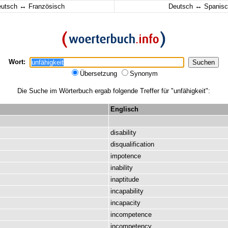
↔
↔
eutsch
Französisch
Deutsch
Spanisc
Wort:
Übersetzung
Synonym
Die Suche im Wörterbuch ergab folgende Treffer für "unfähigkeit":
Englisch
disability
disqualification
impotence
inability
inaptitude
incapability
incapacity
incompetence
incompetency