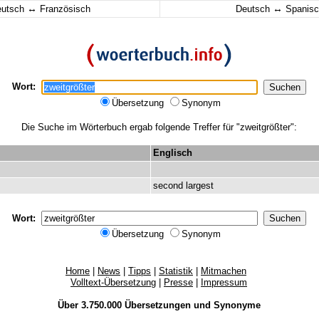
↔
↔
eutsch
Französisch
Deutsch
Spanisc
Wort:
Übersetzung
Synonym
Die Suche im Wörterbuch ergab folgende Treffer für "zweitgrößter":
Englisch
second
largest
Wort:
Übersetzung
Synonym
Home
|
News
|
Tipps
|
Statistik
|
Mitmachen
Volltext-Übersetzung
|
Presse
|
Impressum
Über 3.750.000
Übersetzungen
und
Synonyme