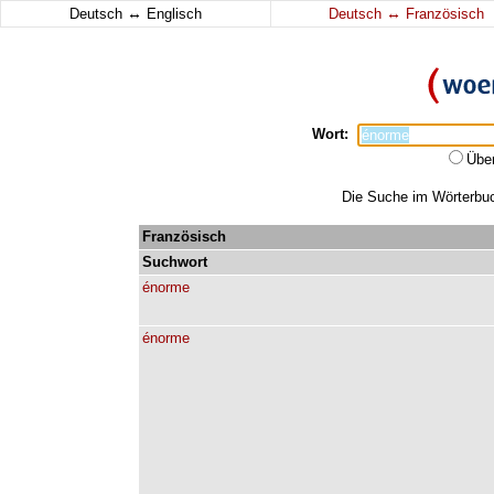
↔
↔
Deutsch
Englisch
Deutsch
Französisch
Wort:
Übe
Die Suche im Wörterbuch
Französisch
Suchwort
énorme
énorme