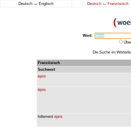
↔
↔
Deutsch
Englisch
Deutsch
Französisch
Wort:
Übe
Die Suche im Wörterbuc
Französisch
Suchwort
épris
épris
follement
épris