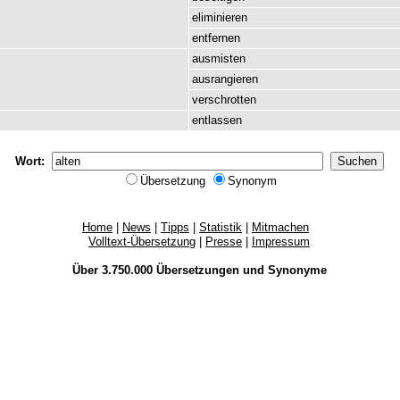
eliminieren
entfernen
ausmisten
ausrangieren
verschrotten
entlassen
Wort:
Übersetzung
Synonym
Home
|
News
|
Tipps
|
Statistik
|
Mitmachen
Volltext-Übersetzung
|
Presse
|
Impressum
Über 3.750.000
Übersetzungen
und
Synonyme