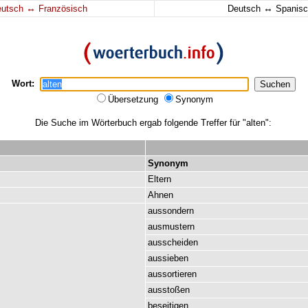
↔
↔
eutsch
Französisch
Deutsch
Spanisc
Wort:
Übersetzung
Synonym
Die Suche im Wörterbuch ergab folgende Treffer für "alten":
Synonym
Eltern
Ahnen
aussondern
ausmustern
ausscheiden
aussieben
aussortieren
ausstoßen
beseitigen