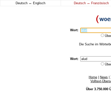
↔
↔
Deutsch
Englisch
Deutsch
Französisch
Wort:
Übe
Die Suche im Wörterbuc
Wort:
Übe
Home
|
News
|
Volltext-Über
Über 3.750.000
Ü