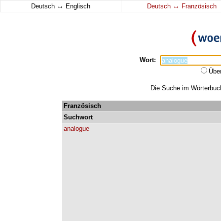
↔
↔
Deutsch
Englisch
Deutsch
Französisch
Wort:
Übe
Die Suche im Wörterbuch 
Französisch
Suchwort
analogue