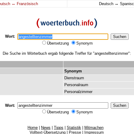
↔
↔
eutsch
Französisch
Deutsch
Spanisc
Wort:
Übersetzung
Synonym
Die Suche im Wörterbuch ergab folgende Treffer für "angestelltenzimmer":
Synonym
Dienstraum
Personalraum
Personalzimmer
Wort:
Übersetzung
Synonym
Home
|
News
|
Tipps
|
Statistik
|
Mitmachen
Volltext-Übersetzung
|
Presse
|
Impressum