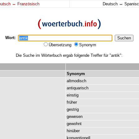
↔
↔
eutsch
Französisch
Deutsch
Spanisc
Wort:
Übersetzung
Synonym
Die Suche im Wörterbuch ergab folgende Treffer für "antik":
Synonym
altmodisch
antiquarisch
einstig
früher
gestrig
gewesen
gewohnt
hinüber
konventionell