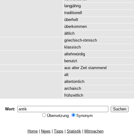
langjährig
traditionell
überholt
überkommen
ältlich
griechisch-römisch
klassisch
altehrwürdig
benutzt
aus
alter
Zeit
stammend
alt
altertümlich
archaisch
frühzeitlich
Wort:
Übersetzung
Synonym
Home
|
News
|
Tipps
|
Statistik
|
Mitmachen