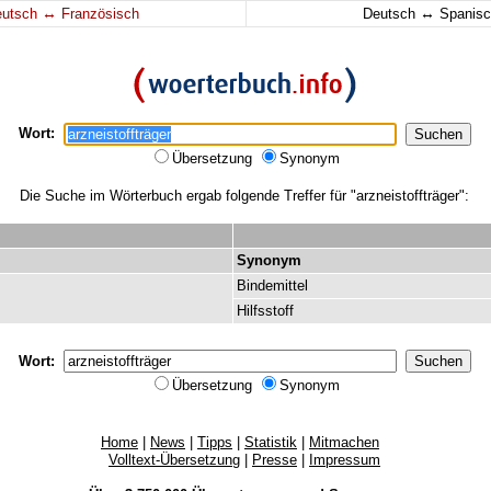
↔
↔
eutsch
Französisch
Deutsch
Spanisc
Wort:
Übersetzung
Synonym
Die Suche im Wörterbuch ergab folgende Treffer für "arzneistoffträger":
Synonym
Bindemittel
Hilfsstoff
Wort:
Übersetzung
Synonym
Home
|
News
|
Tipps
|
Statistik
|
Mitmachen
Volltext-Übersetzung
|
Presse
|
Impressum