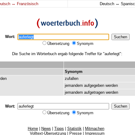
↔
↔
eutsch
Französisch
Deutsch
Spanisc
Wort:
Übersetzung
Synonym
Die Suche im Wörterbuch ergab folgende Treffer für "auferlegt":
Synonym
rden
zufallen
jemandem
aufgegeben
werden
jemandem
aufgetragen
werden
Wort:
Übersetzung
Synonym
Home
|
News
|
Tipps
|
Statistik
|
Mitmachen
Volltext-Übersetzung
|
Presse
|
Impressum