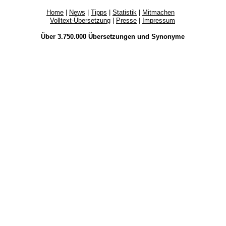
Home
|
News
|
Tipps
|
Statistik
|
Mitmachen
Volltext-Übersetzung
|
Presse
|
Impressum
Über 3.750.000
Übersetzungen
und
Synonyme