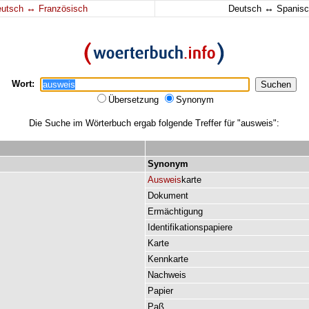
↔
↔
eutsch
Französisch
Deutsch
Spanisc
Wort:
Übersetzung
Synonym
Die Suche im Wörterbuch ergab folgende Treffer für "ausweis":
Synonym
Ausweis
karte
Dokument
Ermächtigung
Identifikationspapiere
Karte
Kennkarte
Nachweis
Papier
Paß