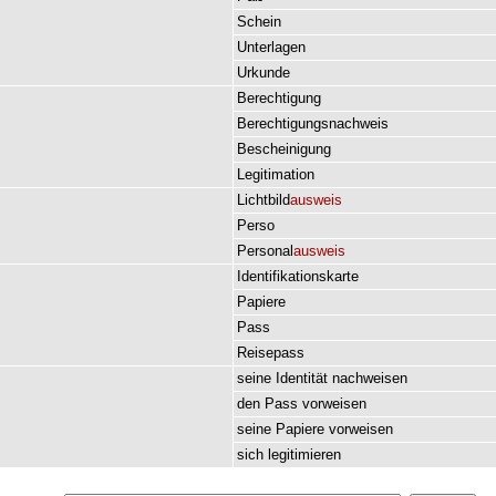
Schein
Unterlagen
Urkunde
Berechtigung
Berechtigungsnachweis
Bescheinigung
Legitimation
Lichtbild
ausweis
Perso
Personal
ausweis
Identifikationskarte
Papiere
Pass
Reisepass
seine
Identität
nachweisen
den
Pass
vorweisen
seine
Papiere
vorweisen
sich
legitimieren