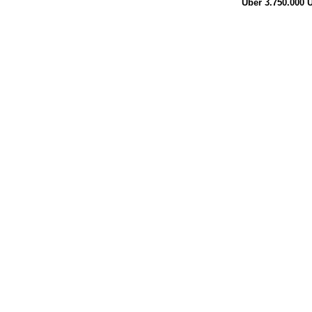
Über 3.750.000
Ü