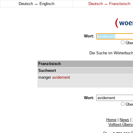
↔
↔
Deutsch
Englisch
Deutsch
Französisch
Wort:
Übe
Die Suche im Wörterbuch 
Französisch
Suchwort
manger
avidement
Wort:
Übe
Home
|
News
|
Volltext-Über