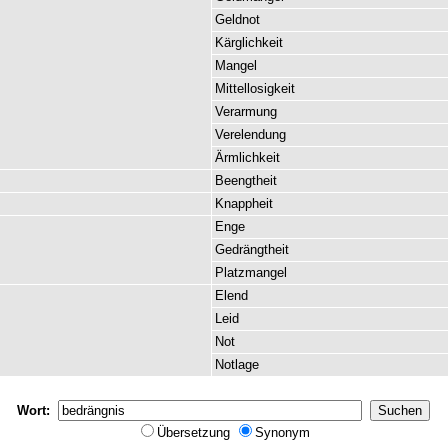
Geldnot
Kärglichkeit
Mangel
Mittellosigkeit
Verarmung
Verelendung
Ärmlichkeit
Beengtheit
Knappheit
Enge
Gedrängtheit
Platzmangel
Elend
Leid
Not
Notlage
Wort:
Übersetzung
Synonym