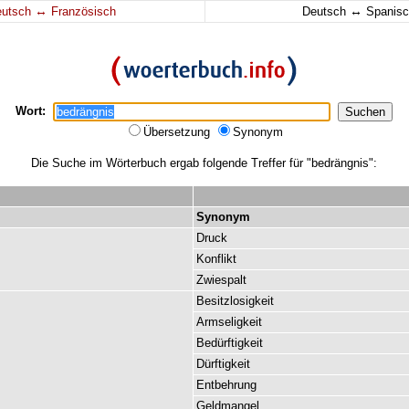
↔
↔
eutsch
Französisch
Deutsch
Spanisc
Wort:
Übersetzung
Synonym
Die Suche im Wörterbuch ergab folgende Treffer für "bedrängnis":
Synonym
Druck
Konflikt
Zwiespalt
Besitzlosigkeit
Armseligkeit
Bedürftigkeit
Dürftigkeit
Entbehrung
Geldmangel