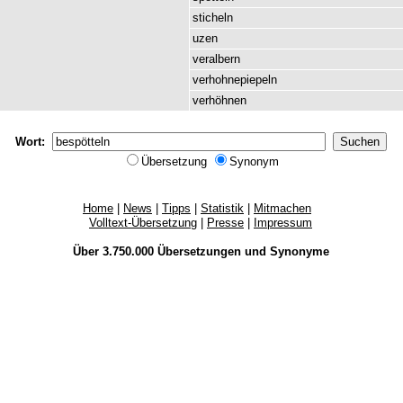
sticheln
uzen
veralbern
verhohnepiepeln
verhöhnen
Wort:
Übersetzung
Synonym
Home
|
News
|
Tipps
|
Statistik
|
Mitmachen
Volltext-Übersetzung
|
Presse
|
Impressum
Über 3.750.000
Übersetzungen
und
Synonyme