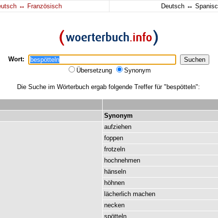
↔
↔
eutsch
Französisch
Deutsch
Spanisc
Wort:
Übersetzung
Synonym
Die Suche im Wörterbuch ergab folgende Treffer für "bespötteln":
Synonym
aufziehen
foppen
frotzeln
hochnehmen
hänseln
höhnen
lächerlich
machen
necken
spötteln