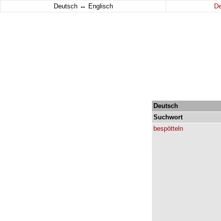
↔
Deutsch
Englisch
D
Deutsch
Suchwort
bespötteln