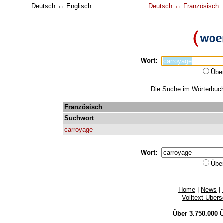
↔
↔
Deutsch
Englisch
Deutsch
Französisch
Wort:
Übe
Die Suche im Wörterbuch 
Französisch
Suchwort
carroyage
Wort:
Übe
Home
|
News
|
Volltext-Über
Über 3.750.000
Ü