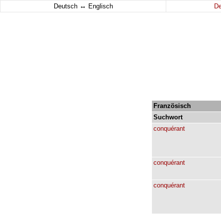
↔
Deutsch
Englisch
D
Französisch
Suchwort
conquérant
conquérant
conquérant