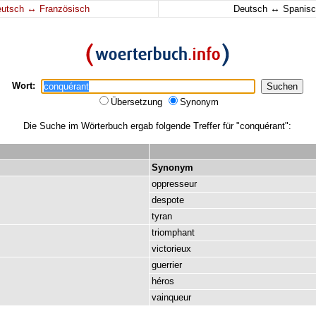
↔
↔
eutsch
Französisch
Deutsch
Spanisc
Wort:
Übersetzung
Synonym
Die Suche im Wörterbuch ergab folgende Treffer für "conquérant":
Synonym
oppresseur
despote
tyran
triomphant
victorieux
guerrier
héros
vainqueur