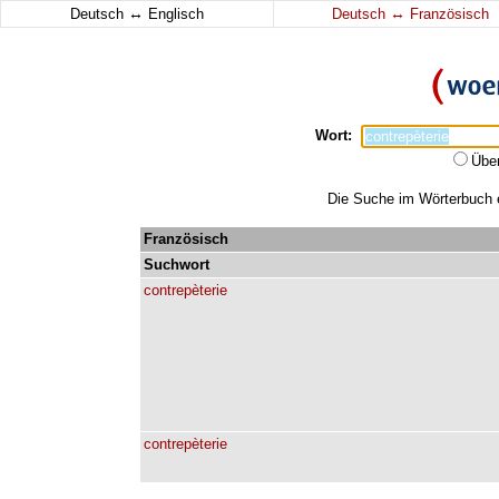
↔
↔
Deutsch
Englisch
Deutsch
Französisch
Wort:
Übe
Die Suche im Wörterbuch er
Französisch
Suchwort
contrepèterie
contrepèterie