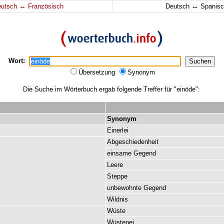
↔
↔
eutsch
Französisch
Deutsch
Spanisc
Wort:
Übersetzung
Synonym
Die Suche im Wörterbuch ergab folgende Treffer für "einöde":
Synonym
Einerlei
Abgeschiedenheit
einsame
Gegend
Leere
Steppe
unbewohnte
Gegend
Wildnis
Wüste
Wüstenei