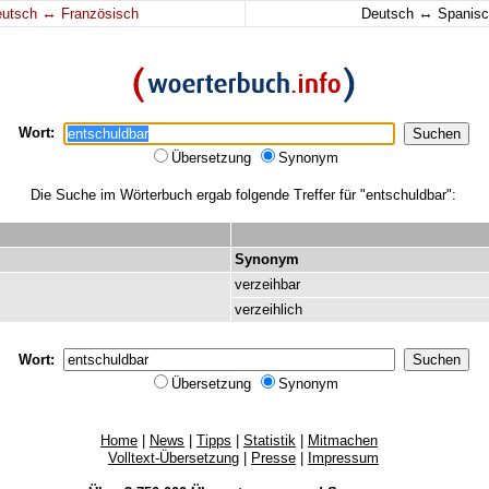
↔
↔
eutsch
Französisch
Deutsch
Spanisc
Wort:
Übersetzung
Synonym
Die Suche im Wörterbuch ergab folgende Treffer für "entschuldbar":
Synonym
verzeihbar
verzeihlich
Wort:
Übersetzung
Synonym
Home
|
News
|
Tipps
|
Statistik
|
Mitmachen
Volltext-Übersetzung
|
Presse
|
Impressum