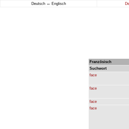
↔
Deutsch
Englisch
D
Französisch
Suchwort
face
face
face
face