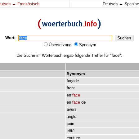
↔
↔
eutsch
Französisch
Deutsch
Spanisc
Wort:
Übersetzung
Synonym
Die Suche im Wörterbuch ergab folgende Treffer für "face":
Synonym
façade
front
en
face
en
face
de
avers
angle
coin
côté
couture