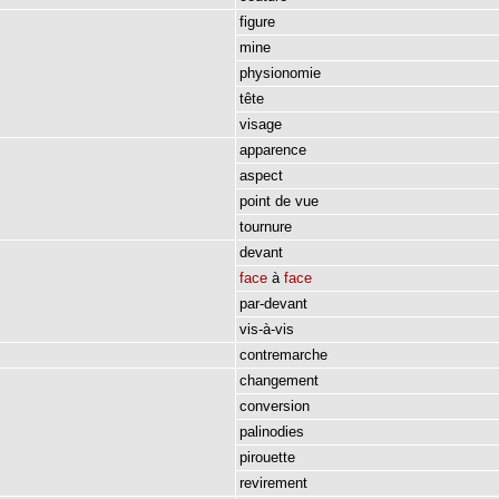
figure
mine
physionomie
tête
visage
apparence
aspect
point
de
vue
tournure
devant
face
à
face
par-devant
vis-à-vis
contremarche
changement
conversion
palinodies
pirouette
revirement