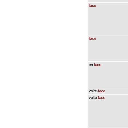
face
face
en
face
volte-
face
volte-
face