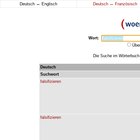
↔
↔
Deutsch
Englisch
Deutsch
Französisch
Wort:
Übe
Die Suche im Wörterbuch er
Deutsch
Suchwort
falsifizieren
falsifizieren