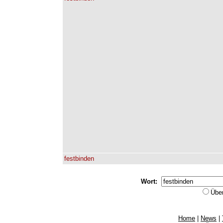
festbinden
Wort:
Übe
Home
|
News
|