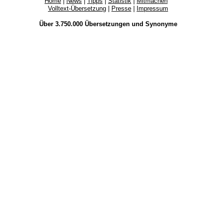
Home
|
News
|
Tipps
|
Statistik
|
Mitmachen
Volltext-Übersetzung
|
Presse
|
Impressum
Über 3.750.000
Übersetzungen
und
Synonyme