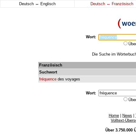
↔
↔
Deutsch
Englisch
Deutsch
Französisch
Wort:
Übe
Die Suche im Wörterbuch 
Französisch
Suchwort
fréquence
des
voyages
Wort:
Übe
Home
|
News
|
Volltext-Über
Über 3.750.000
Ü