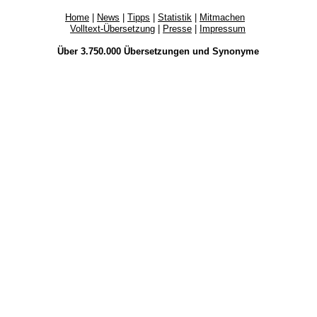
Home
|
News
|
Tipps
|
Statistik
|
Mitmachen
Volltext-Übersetzung
|
Presse
|
Impressum
Über 3.750.000
Übersetzungen
und
Synonyme