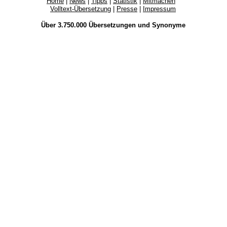
Home
|
News
|
Tipps
|
Statistik
|
Mitmachen
Volltext-Übersetzung
|
Presse
|
Impressum
Über 3.750.000
Übersetzungen
und
Synonyme