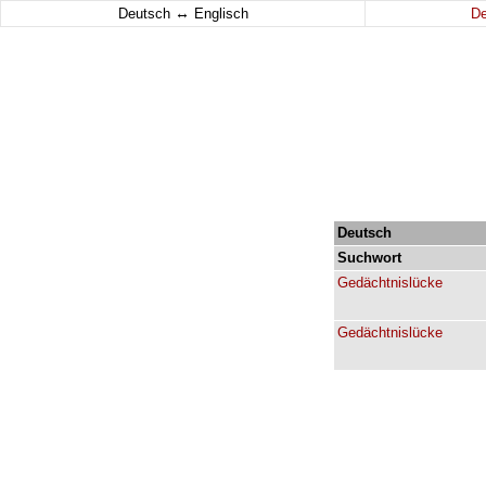
↔
Deutsch
Englisch
D
Deutsch
Suchwort
Gedächtnislücke
Gedächtnislücke