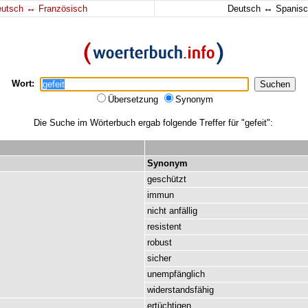
↔
↔
eutsch
Französisch
Deutsch
Spanisc
Wort:
Übersetzung
Synonym
Die Suche im Wörterbuch ergab folgende Treffer für "gefeit":
Synonym
geschützt
immun
nicht
anfällig
resistent
robust
sicher
unempfänglich
widerstandsfähig
ertüchtigen