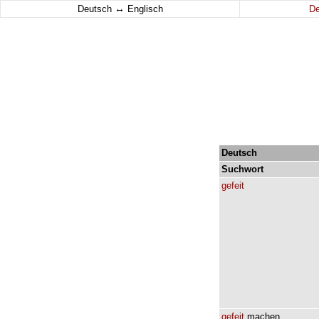
↔
Deutsch
Englisch
D
Deutsch
Suchwort
gefeit
gefeit
machen