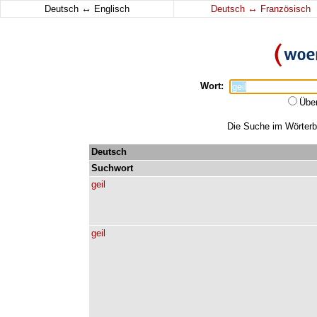
↔
↔
Deutsch
Englisch
Deutsch
Französisch
Wort:
Übe
Die Suche im Wörterbu
Deutsch
Suchwort
geil
geil