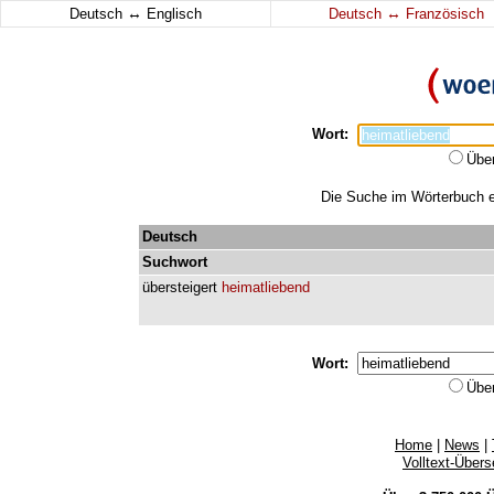
↔
↔
Deutsch
Englisch
Deutsch
Französisch
Wort:
Übe
Die Suche im Wörterbuch er
Deutsch
Suchwort
übersteigert
heimatliebend
Wort:
Übe
Home
|
News
|
Volltext-Über