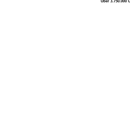
Über 3.750.000
Ü