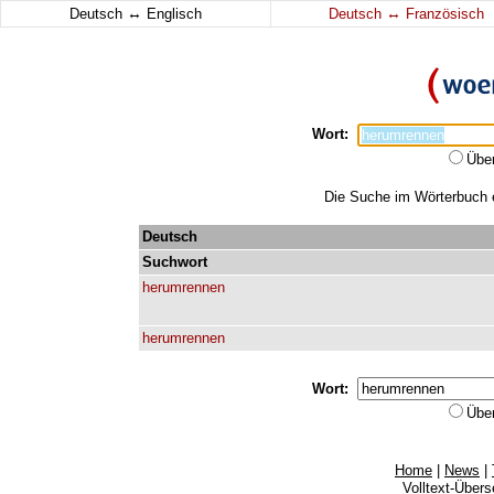
↔
↔
Deutsch
Englisch
Deutsch
Französisch
Wort:
Übe
Die Suche im Wörterbuch e
Deutsch
Suchwort
herumrennen
herumrennen
Wort:
Übe
Home
|
News
|
Volltext-Über