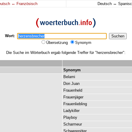
↔
↔
eutsch
Französisch
Deutsch
Spanisc
Wort:
Übersetzung
Synonym
Die Suche im Wörterbuch ergab folgende Treffer für "herzensbrecher":
Synonym
Belami
Don
Juan
Frauenheld
Frauenjäger
Frauenliebling
Ladykiller
Playboy
Scharmeur
Schwerenöter