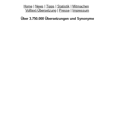
Home
|
News
|
Tipps
|
Statistik
|
Mitmachen
Volltext-Übersetzung
|
Presse
|
Impressum
Über 3.750.000
Übersetzungen
und
Synonyme