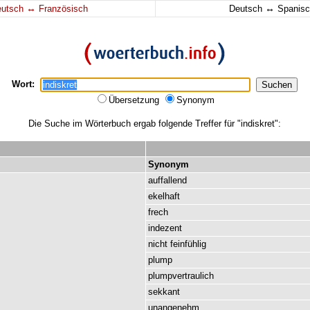
↔
↔
eutsch
Französisch
Deutsch
Spanisc
Wort:
Übersetzung
Synonym
Die Suche im Wörterbuch ergab folgende Treffer für "indiskret":
Synonym
auffallend
ekelhaft
frech
indezent
nicht
feinfühlig
plump
plumpvertraulich
sekkant
unangenehm