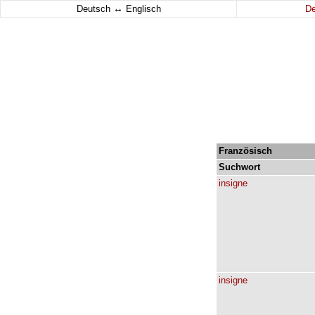
↔
Deutsch
Englisch
D
Französisch
Suchwort
insigne
insigne