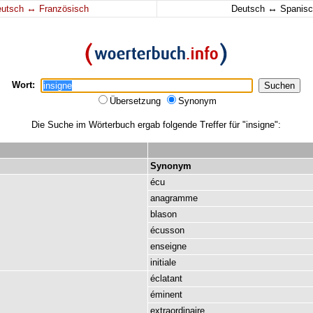
↔
↔
eutsch
Französisch
Deutsch
Spanisc
Wort:
Übersetzung
Synonym
Die Suche im Wörterbuch ergab folgende Treffer für "insigne":
Synonym
écu
anagramme
blason
écusson
enseigne
initiale
éclatant
éminent
extraordinaire