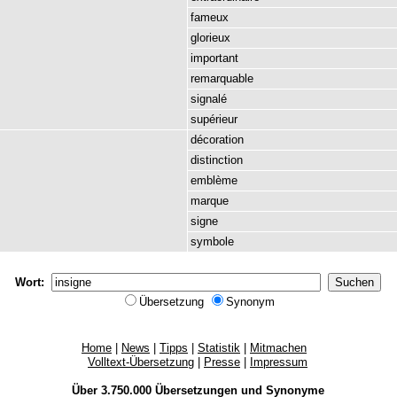
fameux
glorieux
important
remarquable
signalé
supérieur
décoration
distinction
emblème
marque
signe
symbole
Wort:
Übersetzung
Synonym
Home
|
News
|
Tipps
|
Statistik
|
Mitmachen
Volltext-Übersetzung
|
Presse
|
Impressum
Über 3.750.000
Übersetzungen
und
Synonyme