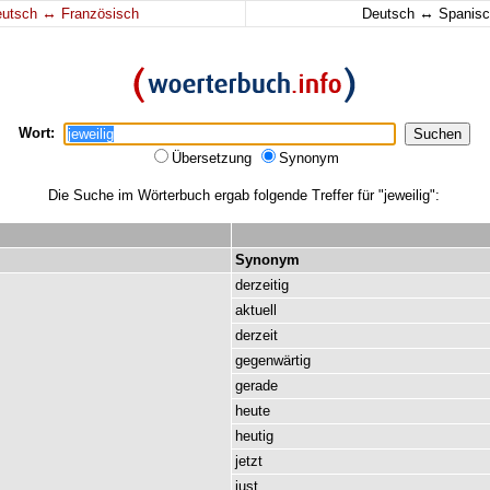
↔
↔
eutsch
Französisch
Deutsch
Spanisc
Wort:
Übersetzung
Synonym
Die Suche im Wörterbuch ergab folgende Treffer für "jeweilig":
Synonym
derzeitig
aktuell
derzeit
gegenwärtig
gerade
heute
heutig
jetzt
just