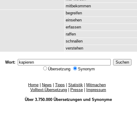
mitbekommen
begreifen
einsehen
erfassen
raffen
schnallen
verstehen
Wort:
Übersetzung
Synonym
Home
|
News
|
Tipps
|
Statistik
|
Mitmachen
Volltext-Übersetzung
|
Presse
|
Impressum
Über 3.750.000
Übersetzungen
und
Synonyme