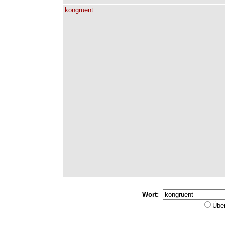
kongruent
Wort:
Übe