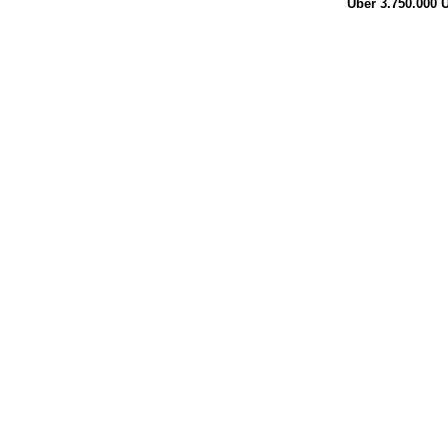
Über 3.750.000
Ü