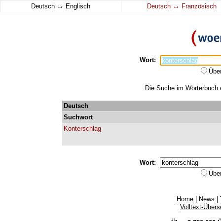
↔
↔
Deutsch
Englisch
Deutsch
Französisch
Wort:
Übe
Die Suche im Wörterbuch er
Deutsch
Suchwort
Konterschlag
Wort:
Übe
Home
|
News
|
Volltext-Über