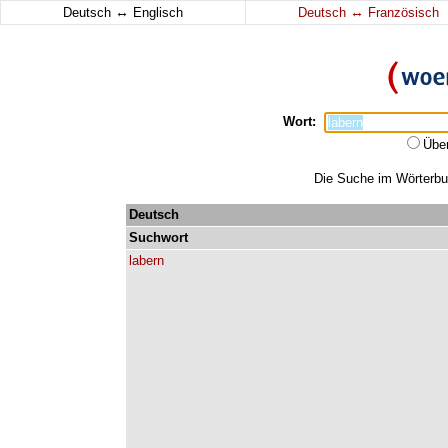
↔
↔
Deutsch
Englisch
Deutsch
Französisch
Wort:
Übe
Die Suche im Wörterbuc
Deutsch
Suchwort
labern