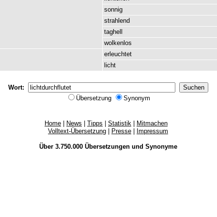
sonnig
strahlend
taghell
wolkenlos
erleuchtet
licht
Wort:
Übersetzung
Synonym
Home
|
News
|
Tipps
|
Statistik
|
Mitmachen
Volltext-Übersetzung
|
Presse
|
Impressum
Über 3.750.000
Übersetzungen
und
Synonyme