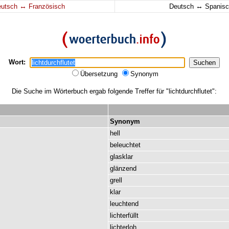
↔
↔
eutsch
Französisch
Deutsch
Spanisc
Wort:
Übersetzung
Synonym
Die Suche im Wörterbuch ergab folgende Treffer für "lichtdurchflutet":
Synonym
hell
beleuchtet
glasklar
glänzend
grell
klar
leuchtend
lichterfüllt
lichterloh