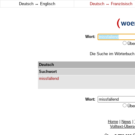
↔
↔
Deutsch
Englisch
Deutsch
Französisch
Wort:
Übe
Die Suche im Wörterbuch e
Deutsch
Suchwort
missfallend
Wort:
Übe
Home
|
News
|
Volltext-Über