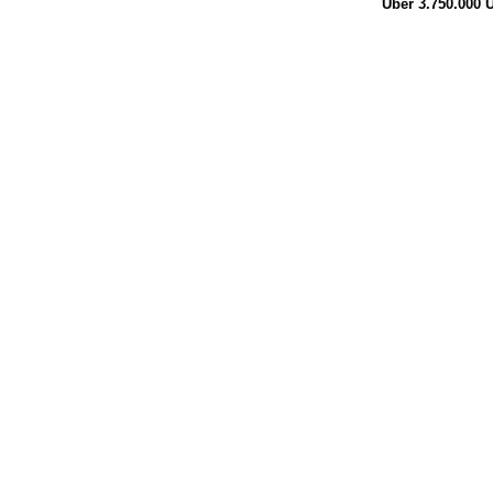
Über 3.750.000
Ü