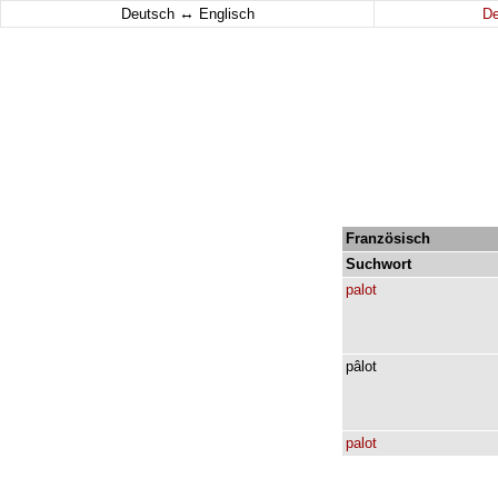
↔
Deutsch
Englisch
D
Französisch
Suchwort
palot
pâlot
palot