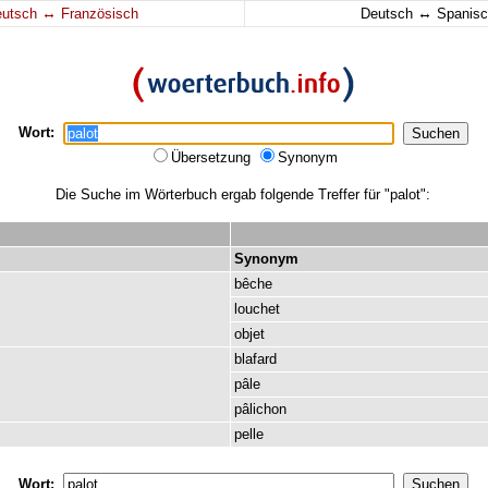
↔
↔
eutsch
Französisch
Deutsch
Spanisc
Wort:
Übersetzung
Synonym
Die Suche im Wörterbuch ergab folgende Treffer für "palot":
Synonym
bêche
louchet
objet
blafard
pâle
pâlichon
pelle
Wort: