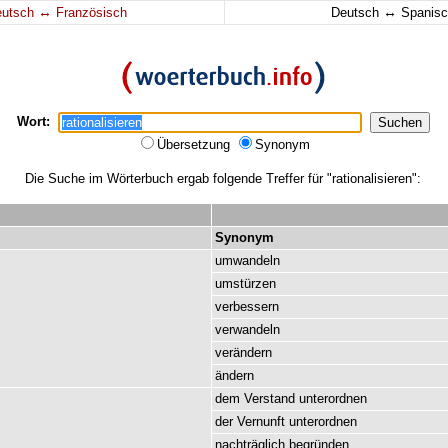
↔
↔
eutsch
Französisch
Deutsch
Spanisc
Wort:
Übersetzung
Synonym
Die Suche im Wörterbuch ergab folgende Treffer für "rationalisieren":
Synonym
umwandeln
umstürzen
verbessern
verwandeln
verändern
ändern
dem
Verstand
unterordnen
der
Vernunft
unterordnen
nachträglich
begründen