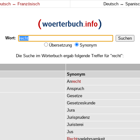
↔
↔
eutsch
Französisch
Deutsch
Spanisc
Wort:
Übersetzung
Synonym
Die Suche im Wörterbuch ergab folgende Treffer für "recht":
Synonym
An
recht
Anspruch
Gesetze
Gesetzeskunde
Jura
Jurisprudenz
Juristerei
Jus
Recht
sgelehrsamkeit