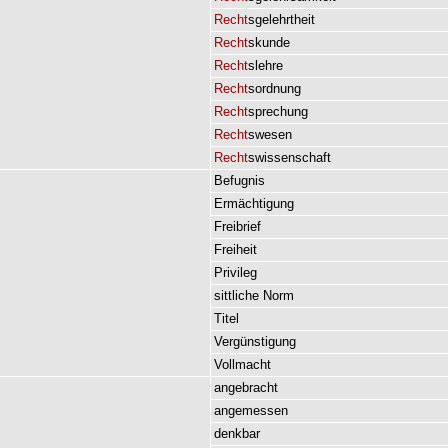
Recht
sgelehrtheit
Recht
skunde
Recht
slehre
Recht
sordnung
Recht
sprechung
Recht
swesen
Recht
swissenschaft
Befugnis
Ermächtigung
Freibrief
Freiheit
Privileg
sittliche
Norm
Titel
Vergünstigung
Vollmacht
angebracht
angemessen
denkbar