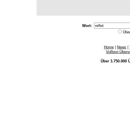
Wort:
Übe
Home
|
News
|
Volltext-Über
Über 3.750.000
Ü